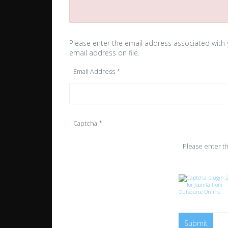
Please enter the email address associated with 
email address on file.
Email Address
*
Captcha
*
Please enter th
Submit