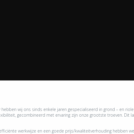
uw hebben wij ons sinds enkele jaren gespecialiseerd in grond – en ri
lexibiliteit, gecombineerd met ervaring zijn onze grootste troeven. Dit 
iciënte werkwijze en een goede prijs/kwaliteitverhouding hebben we