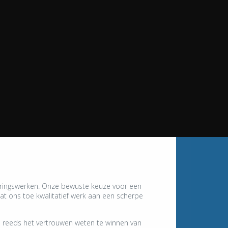
oleringswerken. Onze bewuste keuze voor een
laat ons toe kwalitatief werk aan een scherpe
 reeds het vertrouwen weten te winnen van