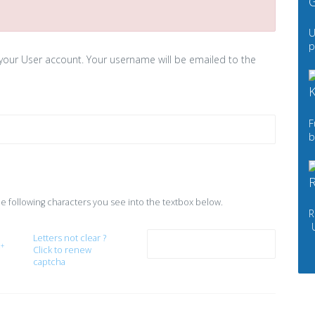
G
U
p
your User account. Your username will be emailed to the
K
F
b
R
e following characters you see into the textbox below.
R
U
Letters not clear ?
Click to renew
captcha