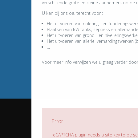
verschillende grote en kleine aannemers op de ma
U kan bij ons oa. terecht voor :
Het uitvoeren van riolering - en funderingswer
Plaatsen van RW tanks, septieks en allerhand
Het uitvoeren van grond - en nivelleringswerk
Het uitvoeren van allerlei verhardingswerken (b
…
Voor meer info verwijzen we u graag verder door 
Error
reCAPTCHA plugin needs a site key to be set