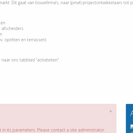
rkt. Dit gaat van bouwfirma’s, naar (privé) projectontwikkelaars tot pa
ken
e afscheiders
en
v. opritten en terrassen)
naar ons tabblad “activiteiten”.
×
 in its parameters. Please contact a site administrator.