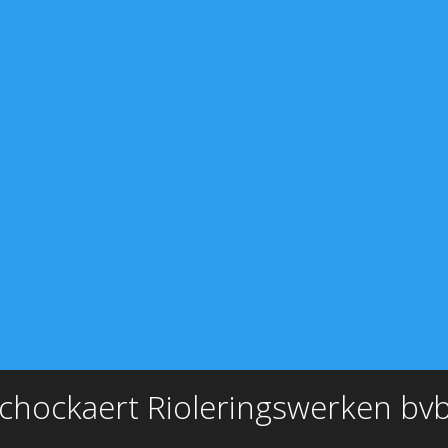
chockaert Rioleringswerken bv