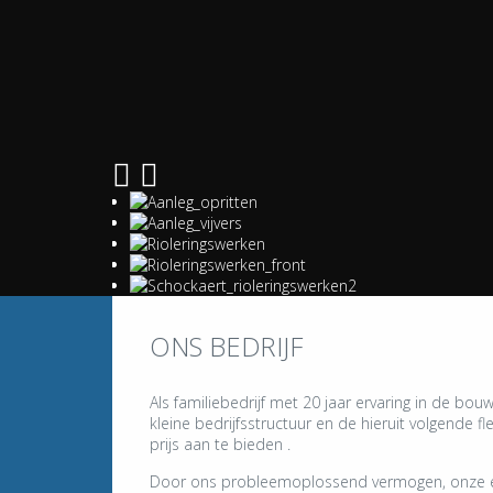
ONS BEDRIJF
Als familiebedrijf met 20 jaar ervaring in de bo
kleine bedrijfsstructuur en de hieruit volgende f
prijs aan te bieden .
Door ons probleemoplossend vermogen, onze eff