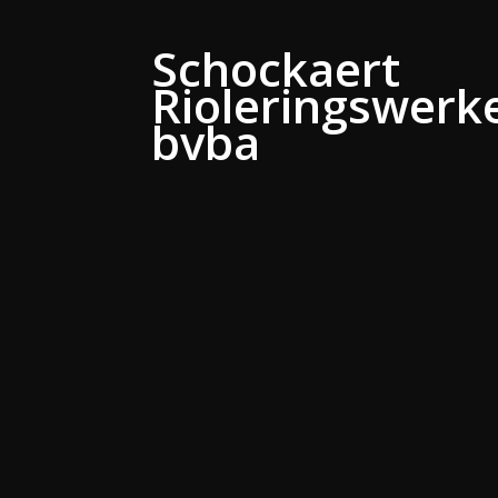
Schockaert
Rioleringswerk
bvba